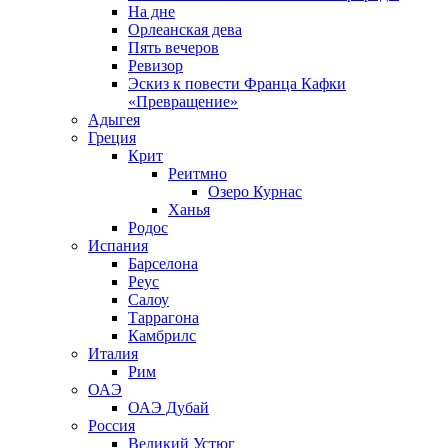
На дне
Орлеанская дева
Пять вечеров
Ревизор
Эскиз к повести Франца Кафки
«Превращение»
Адыгея
Греция
Крит
Реитмно
Озеро Курнас
Ханья
Родос
Испания
Барселона
Реус
Салоу
Таррагона
Камбрилс
Италия
Рим
ОАЭ
ОАЭ Дубай
Россия
Великий Устюг