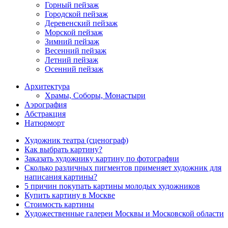
Горный пейзаж
Городской пейзаж
Деревенский пейзаж
Морской пейзаж
Зимний пейзаж
Весенний пейзаж
Летний пейзаж
Осенний пейзаж
Архитектура
Храмы, Соборы, Монастыри
Аэрография
Абстракция
Натюрморт
Художник театра (сценограф)
Как выбрать картину?
Заказать художнику картину по фотографии
Сколько различных пигментов применяет художник для
написания картины?
5 причин покупать картины молодых художников
Купить картину в Москве
Стоимость картины
Художественные галереи Москвы и Московской области