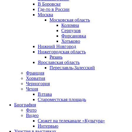
В Боровске
Где-то в России
Москва
Московская область
Коломна
Серпухов
Фирсановка
Хотьково
Нижний Новгород
Нижегородская область
Рязань
Ярославская область
Переславль-Залесский
Франция
Хорватия
Черногория
Чехия
Влтава
Староместская площадь
Биография
Фото
Видео
Сюжет на телеканале «Культура»
Интервью
Участие в выставках