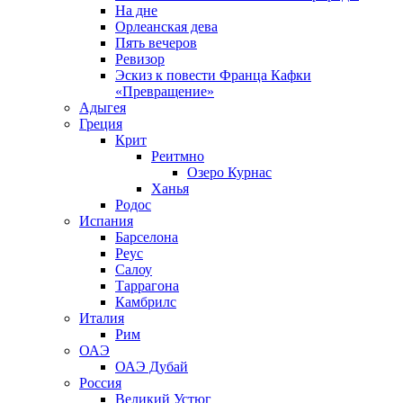
На дне
Орлеанская дева
Пять вечеров
Ревизор
Эскиз к повести Франца Кафки
«Превращение»
Адыгея
Греция
Крит
Реитмно
Озеро Курнас
Ханья
Родос
Испания
Барселона
Реус
Салоу
Таррагона
Камбрилс
Италия
Рим
ОАЭ
ОАЭ Дубай
Россия
Великий Устюг