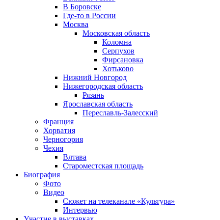
В Боровске
Где-то в России
Москва
Московская область
Коломна
Серпухов
Фирсановка
Хотьково
Нижний Новгород
Нижегородская область
Рязань
Ярославская область
Переславль-Залесский
Франция
Хорватия
Черногория
Чехия
Влтава
Староместская площадь
Биография
Фото
Видео
Сюжет на телеканале «Культура»
Интервью
Участие в выставках