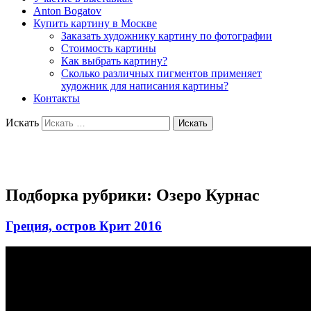
Anton Bogatov
Купить картину в Москве
Заказать художнику картину по фотографии
Стоимость картины
Как выбрать картину?
Сколько различных пигментов применяет
художник для написания картины?
Контакты
Искать
Художник Богатов Антон
Подборка рубрики:
Озеро Курнас
Греция, остров Крит 2016