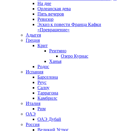
На дне
Орлеанская дева
Пять вечеров
Ревизор
Эскиз к повести Франца Кафки
«Превращение»
Адыгея
Греция
Крит
Реитмно
Озеро Курнас
Ханья
Родос
Испания
Барселона
Реус
Салоу
Таррагона
Камбрилс
Италия
Рим
ОАЭ
ОАЭ Дубай
Россия
Великий Устюг