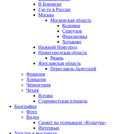
В Боровске
Где-то в России
Москва
Московская область
Коломна
Серпухов
Фирсановка
Хотьково
Нижний Новгород
Нижегородская область
Рязань
Ярославская область
Переславль-Залесский
Франция
Хорватия
Черногория
Чехия
Влтава
Староместская площадь
Биография
Фото
Видео
Сюжет на телеканале «Культура»
Интервью
Участие в выставках