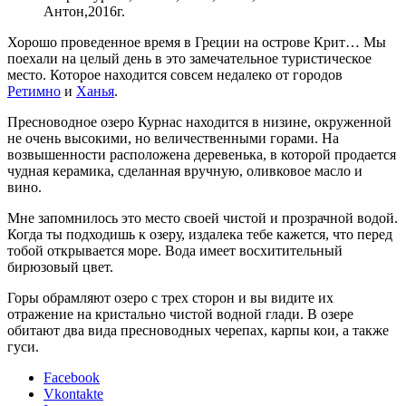
Антон,2016г.
Хорошо проведенное время в Греции на острове Крит… Мы
поехали на целый день в это замечательное туристическое
место. Которое находится совсем недалеко от городов
Ретимно
и
Ханья
.
Пресноводное озеро Курнас находится в низине, окруженной
не очень высокими, но величественными горами. На
возвышенности расположена деревенька, в которой продается
чудная керамика, сделанная вручную, оливковое масло и
вино.
Мне запомнилось это место своей чистой и прозрачной водой.
Когда ты подходишь к озеру, издалека тебе кажется, что перед
тобой открывается море. Вода имеет восхитительный
бирюзовый цвет.
Горы обрамляют озеро с трех сторон и вы видите их
отражение на кристально чистой водной глади. В озере
обитают два вида пресноводных черепах, карпы кои, а также
гуси.
Facebook
Vkontakte