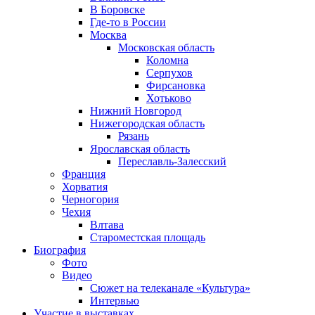
В Боровске
Где-то в России
Москва
Московская область
Коломна
Серпухов
Фирсановка
Хотьково
Нижний Новгород
Нижегородская область
Рязань
Ярославская область
Переславль-Залесский
Франция
Хорватия
Черногория
Чехия
Влтава
Староместская площадь
Биография
Фото
Видео
Сюжет на телеканале «Культура»
Интервью
Участие в выставках