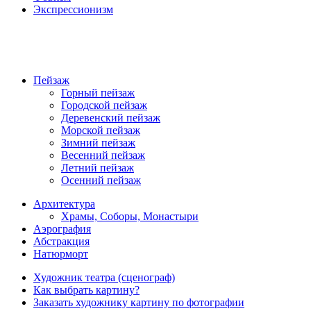
Экспрессионизм
Пейзаж
Горный пейзаж
Городской пейзаж
Деревенский пейзаж
Морской пейзаж
Зимний пейзаж
Весенний пейзаж
Летний пейзаж
Осенний пейзаж
Архитектура
Храмы, Соборы, Монастыри
Аэрография
Абстракция
Натюрморт
Художник театра (сценограф)
Как выбрать картину?
Заказать художнику картину по фотографии