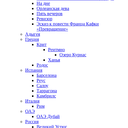
На дне
Орлеанская дева
Пять вечеров
Ревизор
Эскиз к повести Франца Кафки
«Превращение»
Адыгея
Греция
Крит
Реитмно
Озеро Курнас
Ханья
Родос
Испания
Барселона
Реус
Салоу
Таррагона
Камбрилс
Италия
Рим
ОАЭ
ОАЭ Дубай
Россия
Великий Устюг