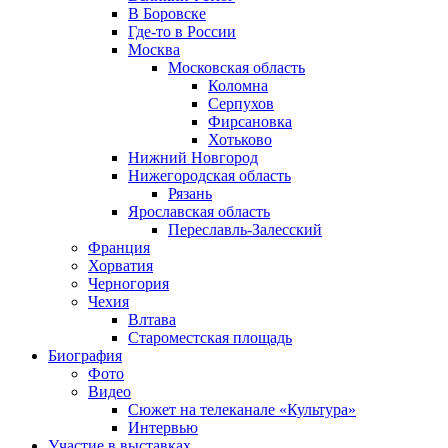
В Боровске
Где-то в России
Москва
Московская область
Коломна
Серпухов
Фирсановка
Хотьково
Нижний Новгород
Нижегородская область
Рязань
Ярославская область
Переславль-Залесский
Франция
Хорватия
Черногория
Чехия
Влтава
Староместская площадь
Биография
Фото
Видео
Сюжет на телеканале «Культура»
Интервью
Участие в выставках