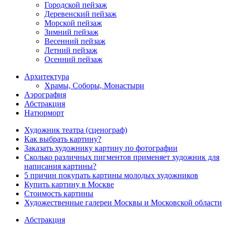
Городской пейзаж
Деревенский пейзаж
Морской пейзаж
Зимний пейзаж
Весенний пейзаж
Летний пейзаж
Осенний пейзаж
Архитектура
Храмы, Соборы, Монастыри
Аэрография
Абстракция
Натюрморт
Художник театра (сценограф)
Как выбрать картину?
Заказать художнику картину по фотографии
Сколько различных пигментов применяет художник для
написания картины?
5 причин покупать картины молодых художников
Купить картину в Москве
Стоимость картины
Художественные галереи Москвы и Московской области
Абстракция