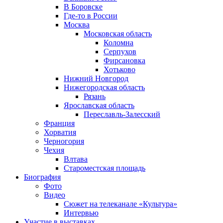
В Боровске
Где-то в России
Москва
Московская область
Коломна
Серпухов
Фирсановка
Хотьково
Нижний Новгород
Нижегородская область
Рязань
Ярославская область
Переславль-Залесский
Франция
Хорватия
Черногория
Чехия
Влтава
Староместская площадь
Биография
Фото
Видео
Сюжет на телеканале «Культура»
Интервью
Участие в выставках