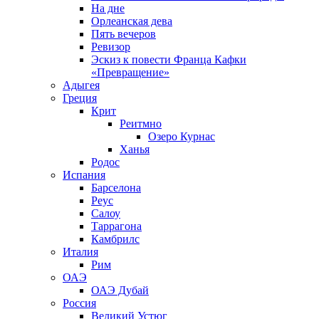
На дне
Орлеанская дева
Пять вечеров
Ревизор
Эскиз к повести Франца Кафки
«Превращение»
Адыгея
Греция
Крит
Реитмно
Озеро Курнас
Ханья
Родос
Испания
Барселона
Реус
Салоу
Таррагона
Камбрилс
Италия
Рим
ОАЭ
ОАЭ Дубай
Россия
Великий Устюг