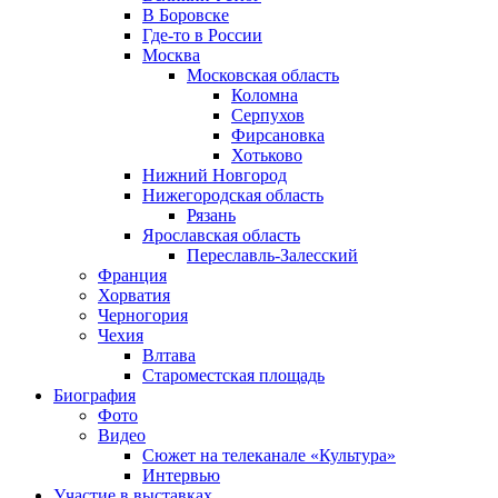
В Боровске
Где-то в России
Москва
Московская область
Коломна
Серпухов
Фирсановка
Хотьково
Нижний Новгород
Нижегородская область
Рязань
Ярославская область
Переславль-Залесский
Франция
Хорватия
Черногория
Чехия
Влтава
Староместская площадь
Биография
Фото
Видео
Сюжет на телеканале «Культура»
Интервью
Участие в выставках