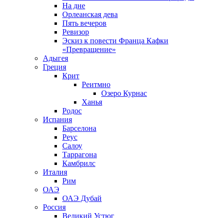
На дне
Орлеанская дева
Пять вечеров
Ревизор
Эскиз к повести Франца Кафки
«Превращение»
Адыгея
Греция
Крит
Реитмно
Озеро Курнас
Ханья
Родос
Испания
Барселона
Реус
Салоу
Таррагона
Камбрилс
Италия
Рим
ОАЭ
ОАЭ Дубай
Россия
Великий Устюг