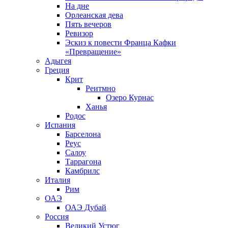
На дне
Орлеанская дева
Пять вечеров
Ревизор
Эскиз к повести Франца Кафки
«Превращение»
Адыгея
Греция
Крит
Реитмно
Озеро Курнас
Ханья
Родос
Испания
Барселона
Реус
Салоу
Таррагона
Камбрилс
Италия
Рим
ОАЭ
ОАЭ Дубай
Россия
Великий Устюг