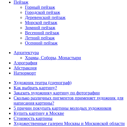
Пейзаж
Горный пейзаж
Городской пейзаж
Деревенский пейзаж
Морской пейзаж
Зимний пейзаж
Весенний пейзаж
Летний пейзаж
Осенний пейзаж
Архитектура
Храмы, Соборы, Монастыри
Аэрография
Абстракция
Натюрморт
Художник театра (сценограф)
Как выбрать картину?
Заказать художнику картину по фотографии
Сколько различных пигментов применяет художник для
написания картины?
5 причин покупать картины молодых художников
Купить картину в Москве
Стоимость картины
Художественные галереи Москвы и Московской области