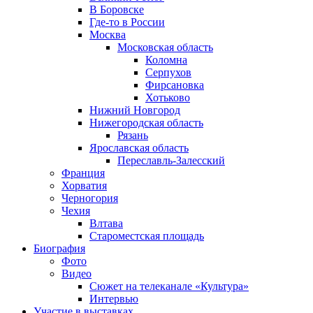
В Боровске
Где-то в России
Москва
Московская область
Коломна
Серпухов
Фирсановка
Хотьково
Нижний Новгород
Нижегородская область
Рязань
Ярославская область
Переславль-Залесский
Франция
Хорватия
Черногория
Чехия
Влтава
Староместская площадь
Биография
Фото
Видео
Сюжет на телеканале «Культура»
Интервью
Участие в выставках