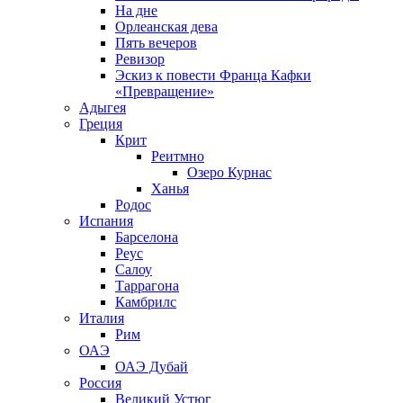
На дне
Орлеанская дева
Пять вечеров
Ревизор
Эскиз к повести Франца Кафки
«Превращение»
Адыгея
Греция
Крит
Реитмно
Озеро Курнас
Ханья
Родос
Испания
Барселона
Реус
Салоу
Таррагона
Камбрилс
Италия
Рим
ОАЭ
ОАЭ Дубай
Россия
Великий Устюг