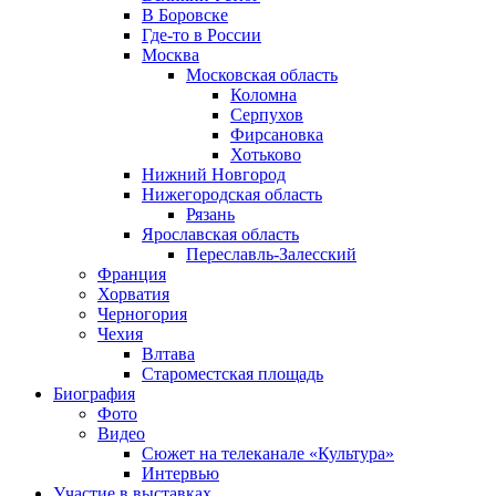
В Боровске
Где-то в России
Москва
Московская область
Коломна
Серпухов
Фирсановка
Хотьково
Нижний Новгород
Нижегородская область
Рязань
Ярославская область
Переславль-Залесский
Франция
Хорватия
Черногория
Чехия
Влтава
Староместская площадь
Биография
Фото
Видео
Сюжет на телеканале «Культура»
Интервью
Участие в выставках