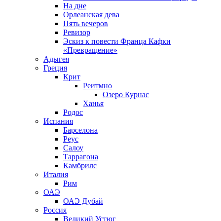
На дне
Орлеанская дева
Пять вечеров
Ревизор
Эскиз к повести Франца Кафки
«Превращение»
Адыгея
Греция
Крит
Реитмно
Озеро Курнас
Ханья
Родос
Испания
Барселона
Реус
Салоу
Таррагона
Камбрилс
Италия
Рим
ОАЭ
ОАЭ Дубай
Россия
Великий Устюг