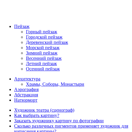
Пейзаж
Горный пейзаж
Городской пейзаж
Деревенский пейзаж
Морской пейзаж
Зимний пейзаж
Весенний пейзаж
Летний пейзаж
Осенний пейзаж
Архитектура
Храмы, Соборы, Монастыри
Аэрография
Абстракция
Натюрморт
Художник театра (сценограф)
Как выбрать картину?
Заказать художнику картину по фотографии
Сколько различных пигментов применяет художник для
написания картины?