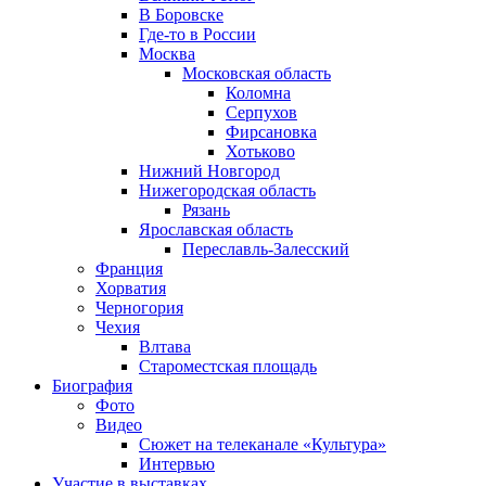
В Боровске
Где-то в России
Москва
Московская область
Коломна
Серпухов
Фирсановка
Хотьково
Нижний Новгород
Нижегородская область
Рязань
Ярославская область
Переславль-Залесский
Франция
Хорватия
Черногория
Чехия
Влтава
Староместская площадь
Биография
Фото
Видео
Сюжет на телеканале «Культура»
Интервью
Участие в выставках