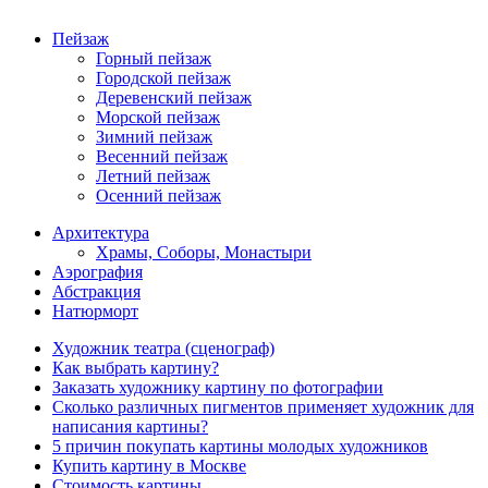
Пейзаж
Горный пейзаж
Городской пейзаж
Деревенский пейзаж
Морской пейзаж
Зимний пейзаж
Весенний пейзаж
Летний пейзаж
Осенний пейзаж
Архитектура
Храмы, Соборы, Монастыри
Аэрография
Абстракция
Натюрморт
Художник театра (сценограф)
Как выбрать картину?
Заказать художнику картину по фотографии
Сколько различных пигментов применяет художник для
написания картины?
5 причин покупать картины молодых художников
Купить картину в Москве
Стоимость картины