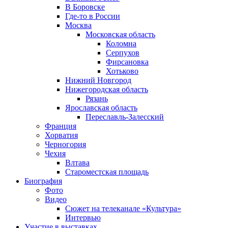
В Боровске
Где-то в России
Москва
Московская область
Коломна
Серпухов
Фирсановка
Хотьково
Нижний Новгород
Нижегородская область
Рязань
Ярославская область
Переславль-Залесский
Франция
Хорватия
Черногория
Чехия
Влтава
Староместская площадь
Биография
Фото
Видео
Сюжет на телеканале «Культура»
Интервью
Участие в выставках