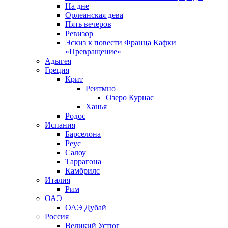
На дне
Орлеанская дева
Пять вечеров
Ревизор
Эскиз к повести Франца Кафки
«Превращение»
Адыгея
Греция
Крит
Реитмно
Озеро Курнас
Ханья
Родос
Испания
Барселона
Реус
Салоу
Таррагона
Камбрилс
Италия
Рим
ОАЭ
ОАЭ Дубай
Россия
Великий Устюг