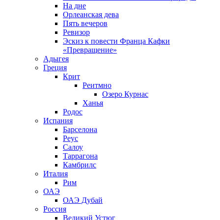
На дне
Орлеанская дева
Пять вечеров
Ревизор
Эскиз к повести Франца Кафки
«Превращение»
Адыгея
Греция
Крит
Реитмно
Озеро Курнас
Ханья
Родос
Испания
Барселона
Реус
Салоу
Таррагона
Камбрилс
Италия
Рим
ОАЭ
ОАЭ Дубай
Россия
Великий Устюг