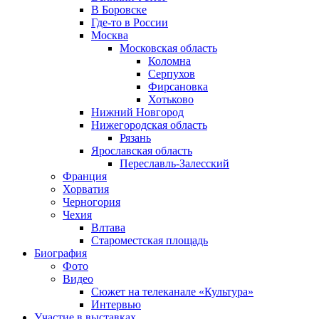
В Боровске
Где-то в России
Москва
Московская область
Коломна
Серпухов
Фирсановка
Хотьково
Нижний Новгород
Нижегородская область
Рязань
Ярославская область
Переславль-Залесский
Франция
Хорватия
Черногория
Чехия
Влтава
Староместская площадь
Биография
Фото
Видео
Сюжет на телеканале «Культура»
Интервью
Участие в выставках