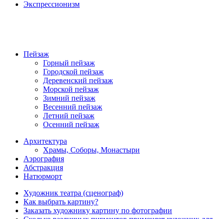
Экспрессионизм
Пейзаж
Горный пейзаж
Городской пейзаж
Деревенский пейзаж
Морской пейзаж
Зимний пейзаж
Весенний пейзаж
Летний пейзаж
Осенний пейзаж
Архитектура
Храмы, Соборы, Монастыри
Аэрография
Абстракция
Натюрморт
Художник театра (сценограф)
Как выбрать картину?
Заказать художнику картину по фотографии