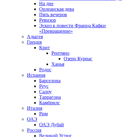
На дне
Орлеанская дева
Пять вечеров
Ревизор
Эскиз к повести Франца Кафки
«Превращение»
Адыгея
Греция
Крит
Реитмно
Озеро Курнас
Ханья
Родос
Испания
Барселона
Реус
Салоу
Таррагона
Камбрилс
Италия
Рим
ОАЭ
ОАЭ Дубай
Россия
Великий Устюг