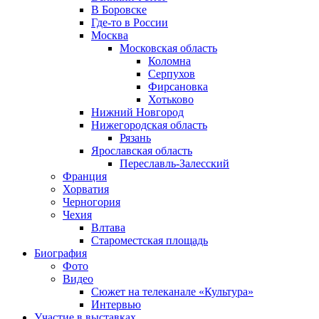
В Боровске
Где-то в России
Москва
Московская область
Коломна
Серпухов
Фирсановка
Хотьково
Нижний Новгород
Нижегородская область
Рязань
Ярославская область
Переславль-Залесский
Франция
Хорватия
Черногория
Чехия
Влтава
Староместская площадь
Биография
Фото
Видео
Сюжет на телеканале «Культура»
Интервью
Участие в выставках