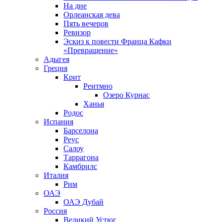
На дне
Орлеанская дева
Пять вечеров
Ревизор
Эскиз к повести Франца Кафки
«Превращение»
Адыгея
Греция
Крит
Реитмно
Озеро Курнас
Ханья
Родос
Испания
Барселона
Реус
Салоу
Таррагона
Камбрилс
Италия
Рим
ОАЭ
ОАЭ Дубай
Россия
Великий Устюг