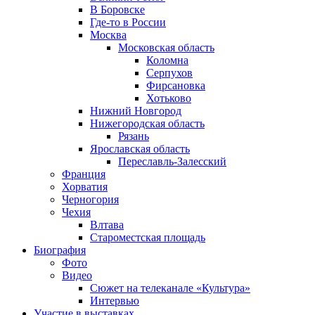
В Боровске
Где-то в России
Москва
Московская область
Коломна
Серпухов
Фирсановка
Хотьково
Нижний Новгород
Нижегородская область
Рязань
Ярославская область
Переславль-Залесский
Франция
Хорватия
Черногория
Чехия
Влтава
Староместская площадь
Биография
Фото
Видео
Сюжет на телеканале «Культура»
Интервью
Участие в выставках