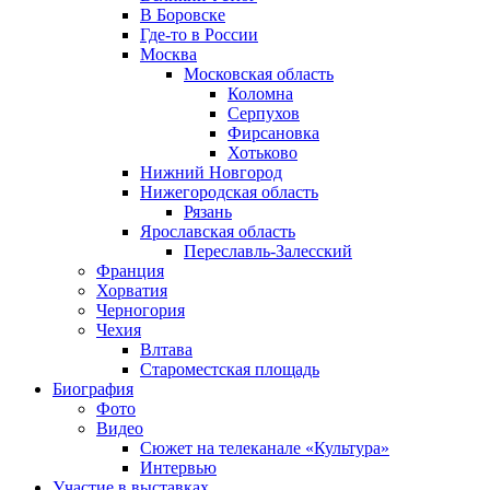
В Боровске
Где-то в России
Москва
Московская область
Коломна
Серпухов
Фирсановка
Хотьково
Нижний Новгород
Нижегородская область
Рязань
Ярославская область
Переславль-Залесский
Франция
Хорватия
Черногория
Чехия
Влтава
Староместская площадь
Биография
Фото
Видео
Сюжет на телеканале «Культура»
Интервью
Участие в выставках