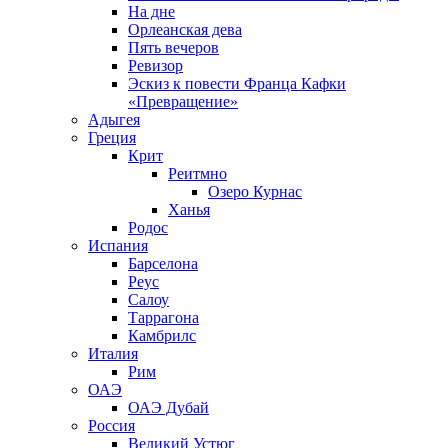
На дне
Орлеанская дева
Пять вечеров
Ревизор
Эскиз к повести Франца Кафки
«Превращение»
Адыгея
Греция
Крит
Реитмно
Озеро Курнас
Ханья
Родос
Испания
Барселона
Реус
Салоу
Таррагона
Камбрилс
Италия
Рим
ОАЭ
ОАЭ Дубай
Россия
Великий Устюг