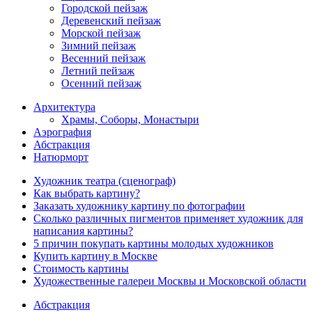
Городской пейзаж
Деревенский пейзаж
Морской пейзаж
Зимний пейзаж
Весенний пейзаж
Летний пейзаж
Осенний пейзаж
Архитектура
Храмы, Соборы, Монастыри
Аэрография
Абстракция
Натюрморт
Художник театра (сценограф)
Как выбрать картину?
Заказать художнику картину по фотографии
Сколько различных пигментов применяет художник для
написания картины?
5 причин покупать картины молодых художников
Купить картину в Москве
Стоимость картины
Художественные галереи Москвы и Московской области
Абстракция