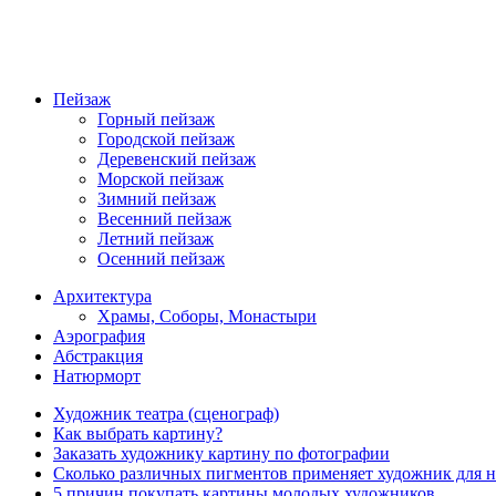
Пейзаж
Горный пейзаж
Городской пейзаж
Деревенский пейзаж
Морской пейзаж
Зимний пейзаж
Весенний пейзаж
Летний пейзаж
Осенний пейзаж
Архитектура
Храмы, Соборы, Монастыри
Аэрография
Абстракция
Натюрморт
Художник театра (сценограф)
Как выбрать картину?
Заказать художнику картину по фотографии
Сколько различных пигментов применяет художник для 
5 причин покупать картины молодых художников