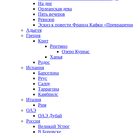
На дне
Орлеанская дева
Пять вечеров
Ревизор
Эскиз к повести Франца Кафки «Превращени
Адыгея
Греция
Крит
Реитмно
Озеро Курнас
Ханья
Родос
Испания
Барселона
Реус
Салоу
Таррагона
Камбрилс
Италия
Рим
ОАЭ
ОАЭ Дубай
Россия
Великий Устюг
В Боровске