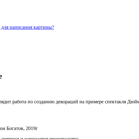
 для написания картины?
е
ыглядит работа по созданию декораций на примере спектакля Дю
н Богатов, 2019г
 чертежи и начинается производство.