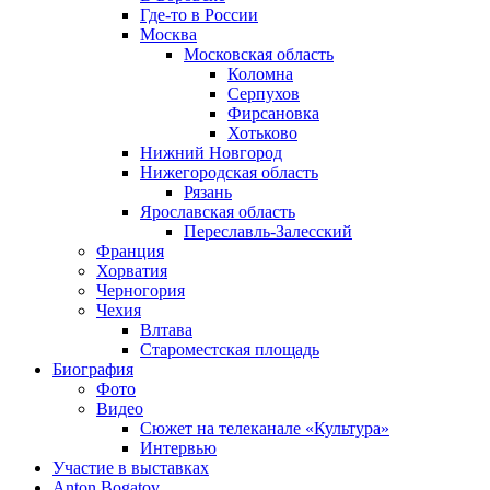
Где-то в России
Москва
Московская область
Коломна
Серпухов
Фирсановка
Хотьково
Нижний Новгород
Нижегородская область
Рязань
Ярославская область
Переславль-Залесский
Франция
Хорватия
Черногория
Чехия
Влтава
Староместская площадь
Биография
Фото
Видео
Сюжет на телеканале «Культура»
Интервью
Участие в выставках
Anton Bogatov