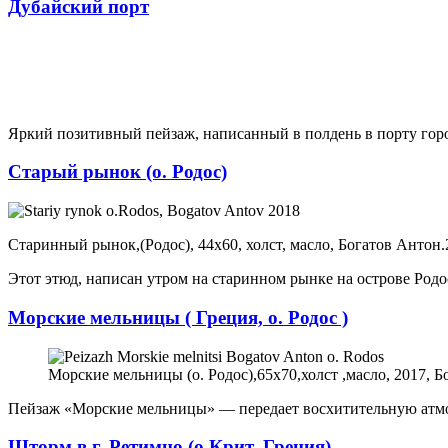
Дубайский порт
Яркий позитивный пейзаж, написанный в полдень в порту гор
Старый рынок (о. Родос)
Старинный рынок,(Родос), 44х60, холст, масло, Богатов Антон.
Этот этюд, написан утром на старинном рынке на острове Родос
Морские мельницы ( Греция, о. Родос )
Морские мельницы (о. Родос),65х70,холст ,масло, 2017, Б
Пейзаж «Морские мельницы» — передает восхитительную атмос
Шторм в г. Ретимно (о.Крит, Греция).