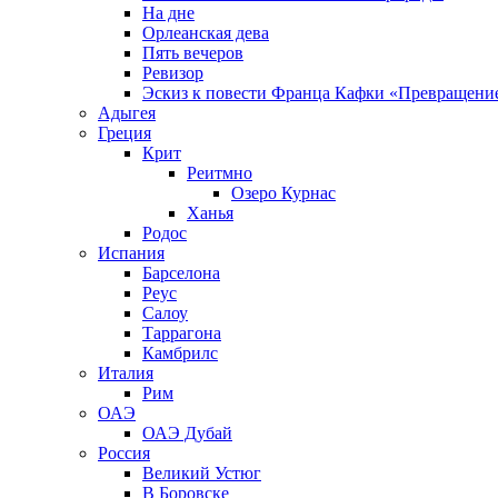
На дне
Орлеанская дева
Пять вечеров
Ревизор
Эскиз к повести Франца Кафки «Превращени
Адыгея
Греция
Крит
Реитмно
Озеро Курнас
Ханья
Родос
Испания
Барселона
Реус
Салоу
Таррагона
Камбрилс
Италия
Рим
ОАЭ
ОАЭ Дубай
Россия
Великий Устюг
В Боровске