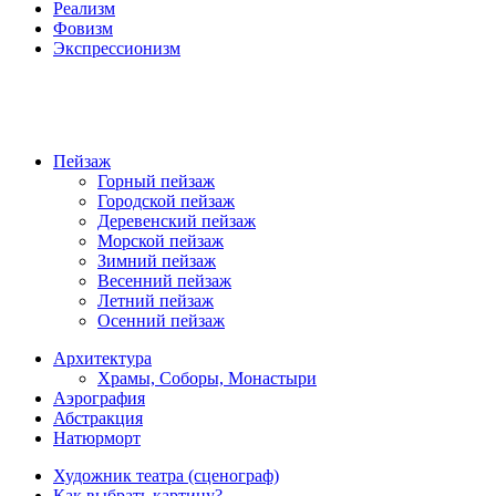
Реализм
Фовизм
Экспрессионизм
Пейзаж
Горный пейзаж
Городской пейзаж
Деревенский пейзаж
Морской пейзаж
Зимний пейзаж
Весенний пейзаж
Летний пейзаж
Осенний пейзаж
Архитектура
Храмы, Соборы, Монастыри
Аэрография
Абстракция
Натюрморт
Художник театра (сценограф)
Как выбрать картину?