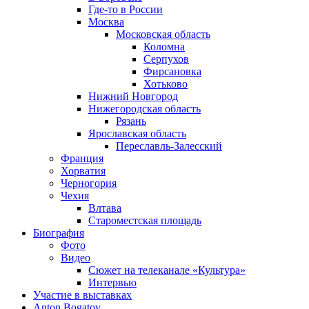
Где-то в России
Москва
Московская область
Коломна
Серпухов
Фирсановка
Хотьково
Нижний Новгород
Нижегородская область
Рязань
Ярославская область
Переславль-Залесский
Франция
Хорватия
Черногория
Чехия
Влтава
Староместская площадь
Биография
Фото
Видео
Сюжет на телеканале «Культура»
Интервью
Участие в выставках
Anton Bogatov