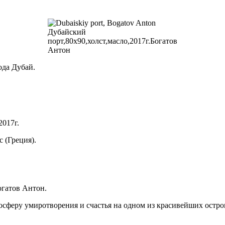
Дубайский
порт,80х90,холст,масло,2017г.Богатов
Антон
ода Дубай.
2017г.
 (Греция).
огатов Антон.
феру умиротворения и счастья на одном из красивейших остро