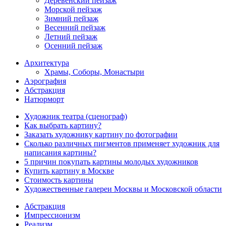
Деревенский пейзаж
Морской пейзаж
Зимний пейзаж
Весенний пейзаж
Летний пейзаж
Осенний пейзаж
Архитектура
Храмы, Соборы, Монастыри
Аэрография
Абстракция
Натюрморт
Художник театра (сценограф)
Как выбрать картину?
Заказать художнику картину по фотографии
Сколько различных пигментов применяет художник для
написания картины?
5 причин покупать картины молодых художников
Купить картину в Москве
Стоимость картины
Художественные галереи Москвы и Московской области
Абстракция
Импрессионизм
Реализм