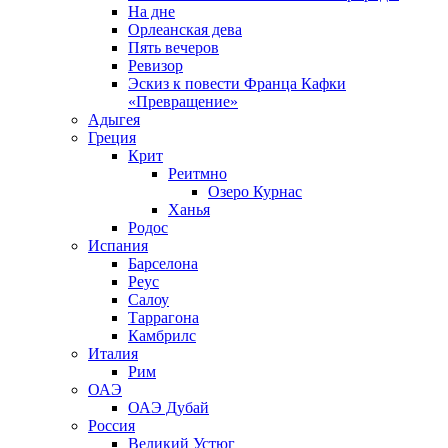
На дне
Орлеанская дева
Пять вечеров
Ревизор
Эскиз к повести Франца Кафки
«Превращение»
Адыгея
Греция
Крит
Реитмно
Озеро Курнас
Ханья
Родос
Испания
Барселона
Реус
Салоу
Таррагона
Камбрилс
Италия
Рим
ОАЭ
ОАЭ Дубай
Россия
Великий Устюг