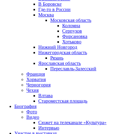
В Боровске
Где-то в России
Москва
Московская область
Коломна
Серпухов
Фирсановка
Хотьково
Нижний Новгород
Нижегородская область
Рязань
Ярославская область
Переславль-Залесский
Франция
Хорватия
Черногория
Чехия
Влтава
Староместская площадь
Биография
Фото
Видео
Сюжет на телеканале «Культура»
Интервью
Участие в выставках