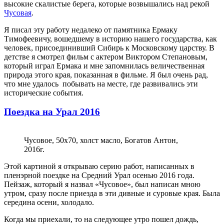
высокие скалистые берега, которые возвышались над рекой
Чусовая
.
Я писал эту работу недалеко от памятника Ермаку
Тимофеевичу, вошедшему в историю нашего государства, как
человек, присоединивший Сибирь к Московскому царству. В
детстве я смотрел фильм с актером Виктором Степановым,
который играл Ермака и мне запомнилась величественная
природа этого края, показанная в фильме. Я был очень рад,
что мне удалось побывать на месте, где развивались эти
исторические события.
Поездка на Урал 2016
Чусовое, 50х70, холст масло, Богатов Антон,
2016г.
Этой картиной я открываю серию работ, написанных в
пленэрной поездке на Средний Урал осенью 2016 года.
Пейзаж, который я назвал «Чусовое», был написан мною
утром, сразу после приезда в эти дивные и суровые края. Была
середина осени, холодало.
Когда мы приехали, то на следующее утро пошел дождь,